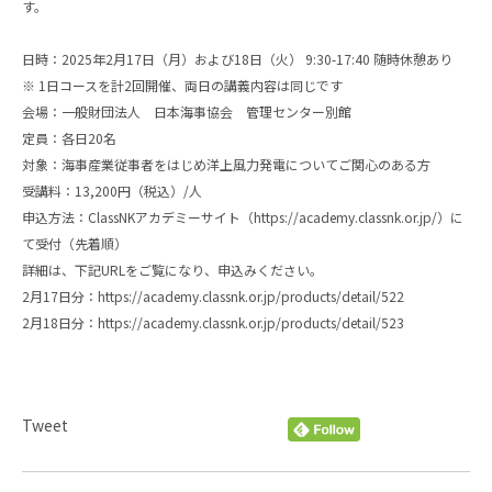
す。
日時：2025年2月17日（月）および18日（火） 9:30-17:40 随時休憩あり
※ 1日コースを計2回開催、両日の講義内容は同じです
会場：一般財団法人 日本海事協会 管理センター別館
定員：各日20名
対象：海事産業従事者をはじめ洋上風力発電についてご関心のある方
受講料：13,200円（税込）/人
申込方法：ClassNKアカデミーサイト（
https://academy.classnk.or.jp/
）に
て受付（先着順）
詳細は、下記URLをご覧になり、申込みください。
2月17日分：
https://academy.classnk.or.jp/products/detail/522
2月18日分：
https://academy.classnk.or.jp/products/detail/523
Tweet