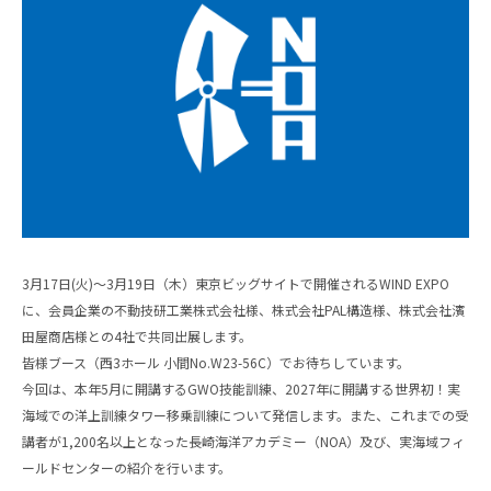
3月17日(火)～3月19日（木）東京ビッグサイトで開催されるWIND EXPO
に、会員企業の不動技研工業株式会社様、株式会社PAL構造様、株式会社濱
田屋商店様との4社で共同出展します。
皆様ブース（西3ホール 小間No.W23-56C）でお待ちしています。
今回は、本年5月に開講するGWO技能訓練、2027年に開講する世界初！実
海域での洋上訓練タワー移乗訓練について発信します。また、これまでの受
講者が1,200名以上となった長崎海洋アカデミー（NOA）及び、実海域フィ
ールドセンターの紹介を行います。