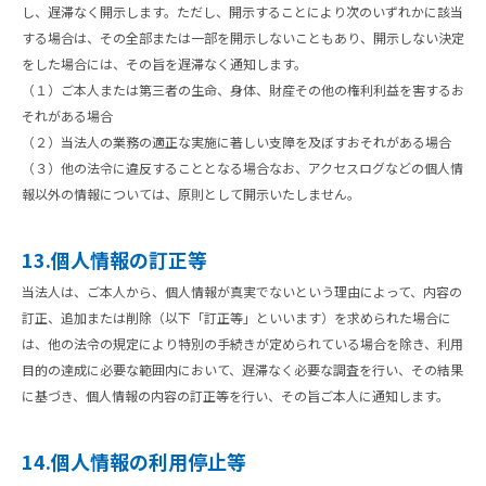
し、遅滞なく開示します。ただし、開示することにより次のいずれかに該当
する場合は、その全部または一部を開示しないこともあり、開示しない決定
をした場合には、その旨を遅滞なく通知します。
（１）ご本人または第三者の生命、身体、財産その他の権利利益を害するお
それがある場合
（２）当法人の業務の適正な実施に著しい支障を及ぼすおそれがある場合
（３）他の法令に違反することとなる場合なお、アクセスログなどの個人情
報以外の情報については、原則として開示いたしません。
13.個人情報の訂正等
当法人は、ご本人から、個人情報が真実でないという理由によって、内容の
訂正、追加または削除（以下「訂正等」といいます）を求められた場合に
は、他の法令の規定により特別の手続きが定められている場合を除き、利用
目的の達成に必要な範囲内において、遅滞なく必要な調査を行い、その結果
に基づき、個人情報の内容の訂正等を行い、その旨ご本人に通知します。
14.個人情報の利用停止等