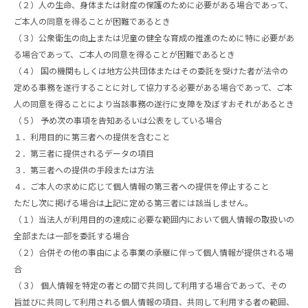
（２）人の生命、身体または財産の保護のために必要がある場合であって、
ご本人の同意を得ることが困難であるとき
（３）公衆衛生の向上または児童の健全な育成の推進のために特に必要があ
る場合であって、ご本人の同意を得ることが困難であるとき
（４） 国の機関もしくは地方公共団体またはその委託を受けた者が法令の
定める事務を遂行することに対して協力する必要がある場合であって、ご本
人の同意を得ることにより当該事務の遂行に支障を及ぼすおそれがあるとき
（５） 予め次の事項を告知あるいは公表をしている場合
１．利用目的に第三者への提供を含むこと
２．第三者に提供されるデータの項目
３．第三者への提供の手段または方法
４．ご本人の求めに応じて個人情報の第三者への提供を停止すること
ただし次に掲げる場合は上記に定める第三者には該当しません。
（１）当法人が利用目的の達成に必要な範囲内において個人情報の取扱いの
全部または一部を委託する場合
（２）合併その他の事由による事業の承継に伴って個人情報が提供される場
合
（３） 個人情報を特定の者との間で共同して利用する場合であって、その
旨並びに共同して利用される個人情報の項目、共同して利用する者の範囲、